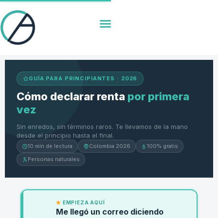
GUÍA PARA PRINCIPIANTES · 2026
Cómo declarar renta
por primera
vez
Sin enredos, sin términos raros. Te llevamos de la mano
desde el principio hasta el final.
10 min de lectura
Colombia 2026
100% gratis
Personas naturales
EMPIEZA AQUÍ
Me llegó un correo diciendo