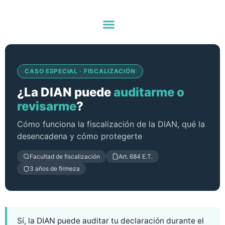
¿La DIAN puede
CASO ESPECIAL · FISCALIZACIÓN
auditarme? Proceso
¿La DIAN puede
auditarme o
de fiscalización
revisarme
?
Cómo funciona la fiscalización de la DIAN, qué la
explicado
desencadena y cómo protegerte
Facultad de fiscalización
Art. 684 E.T.
3 años de firmeza
Sí, la DIAN puede auditar tu declaración durante el