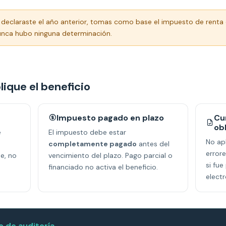
 declaraste el año anterior, tomas como base el impuesto de renta
nunca hubo ninguna determinación.
lique el beneficio
Impuesto pagado en plazo
Cu
ob
e
El impuesto debe estar
No apl
completamente pagado
antes del
errore
e, no
vencimiento del plazo. Pago parcial o
si fu
financiado no activa el beneficio.
electr
o de auditoría