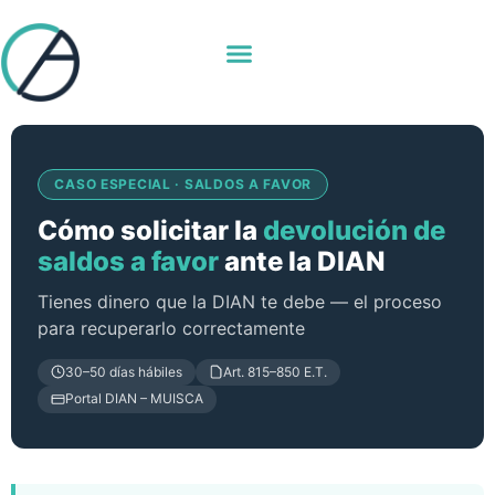
Solicitud de
CASO ESPECIAL · SALDOS A FAVOR
devolución de saldos
Cómo solicitar la
devolución de
a favor — DIAN
saldos a favor
ante la DIAN
Tienes dinero que la DIAN te debe — el proceso
Colombia 2026
para recuperarlo correctamente
30–50 días hábiles
Art. 815–850 E.T.
Portal DIAN – MUISCA